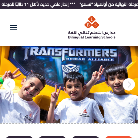
أولمبياد “نسمو”
*** إنجاز علمي جديد: تأهل 11 طالبًا للمرحلة الثالثة في أولمبياد نسمو الوطني
مدارس التعلم ثنائي اللغة
تـهـيئة تعـلم نوعي مبني على المخـرجـات
يتـمـركز حول الطـالب