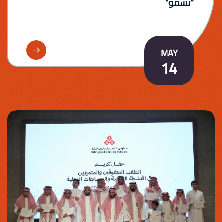
“نسمو”
MAY
المزيد
14