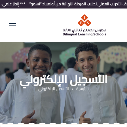
التدريب العملي لطلاب المرحلة النهائية من أولمبياد “نسمو”
*** إنجاز علمي جديد: تأهل 11 طالبًا للمرحلة الثالثة
التسجيل الإلكتروني
الرئيسية
التسجيل الإلكتروني